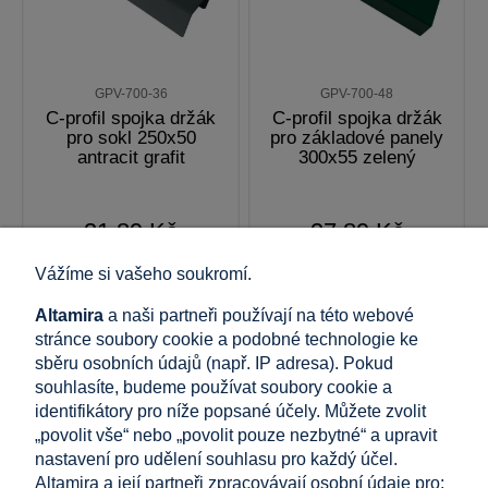
GPV-700-36
GPV-700-48
C-profil spojka držák
C-profil spojka držák
pro sokl 250x50
pro základové panely
antracit grafit
300x55 zelený
31,89 Kč
37,89 Kč
vč. 21% DPH, bez nákladů na
vč. 21% DPH, bez nákladů na
Vážíme si vašeho soukromí.
dopravu
dopravu
Cena bez DPH:
Cena bez DPH:
26,33 Kč
31,33 Kč
Altamira
a naši partneři používají na této webové
stránce soubory cookie a podobné technologie ke
sběru osobních údajů (např. IP adresa). Pokud
přidat do košíku
přidat do košíku
souhlasíte, budeme používat soubory cookie a
identifikátory pro níže popsané účely. Můžete zvolit
„povolit vše“ nebo „povolit pouze nezbytné“ a upravit
nastavení pro udělení souhlasu pro každý účel.
...
Altamira a její partneři zpracovávají osobní údaje pro:
«
1
2
3
4
5
16
»