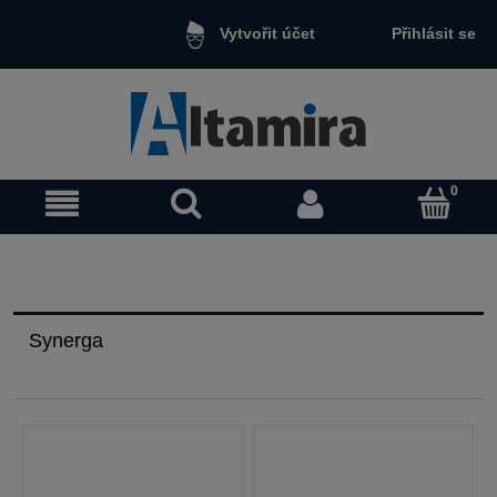
Přihlásit se
Vytvořit účet
Synerga