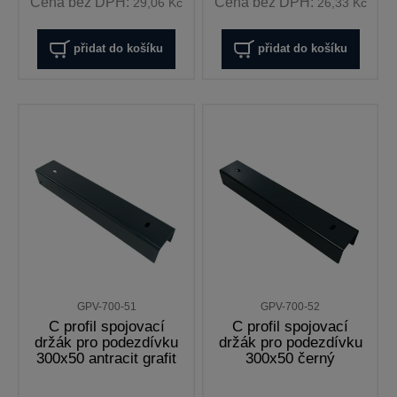
Cena bez DPH:
Cena bez DPH:
29,06 Kč
26,33 Kč
přidat do košíku
přidat do košíku
GPV-700-51
GPV-700-52
C profil spojovací
C profil spojovací
držák pro podezdívku
držák pro podezdívku
300x50 antracit grafit
300x50 černý