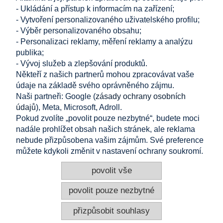
- Ukládání a přístup k informacím na zařízení;
- Vytvoření personalizovaného uživatelského profilu;
NAKUPOVÁNÍ
- Výběr personalizovaného obsahu;
- Personalizaci reklamy, měření reklamy a analýzu
publika;
POMOC
- Vývoj služeb a zlepšování produktů.
Někteří z našich partnerů mohou zpracovávat vaše
MŮJ ÚČET
údaje na základě svého oprávněného zájmu.
Naši partneři: Google (
zásady ochrany osobních
INFORMACE
údajů
), Meta, Microsoft, Adroll.
Pokud zvolíte „povolit pouze nezbytné“, budete moci
KONTAKT
nadále prohlížet obsah našich stránek, ale reklama
nebude přizpůsobena vašim zájmům. Své preference
Altamira Sp. z o. o.
Budowlanych 6/51, 95-040 Koluszki, Polsko
můžete kdykoli změnit v nastavení ochrany soukromí.
+420 608 755 806
+48 724 999 949
povolit vše
info@e-altamira.cz
Zákaznický servis: Po–Pá 8:00–16:00
povolit pouze nezbytné
přizpůsobit souhlasy