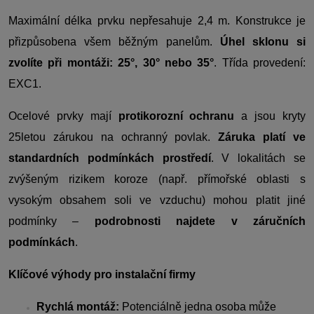
Maximální délka prvku nepřesahuje 2,4 m. Konstrukce je
přizpůsobena všem běžným panelům.
Úhel sklonu si
zvolíte při montáži: 25°, 30° nebo 35°
. Třída provedení:
EXC1.
Ocelové prvky mají
protikorozní ochranu
a jsou kryty
25letou zárukou na ochranný povlak.
Záruka platí ve
standardních podmínkách prostředí
. V lokalitách se
zvýšeným rizikem koroze (např. přímořské oblasti s
vysokým obsahem soli ve vzduchu) mohou platit jiné
podmínky –
podrobnosti najdete v záručních
podmínkách
.
Klíčové výhody pro instalační firmy
Rychlá montáž:
Potenciálně jedna osoba může