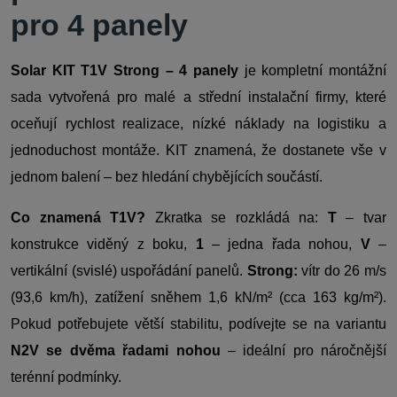
pro 4 panely
Solar KIT T1V Strong – 4 panely
je kompletní montážní
sada vytvořená pro malé a střední instalační firmy, které
oceňují rychlost realizace, nízké náklady na logistiku a
jednoduchost montáže. KIT znamená, že dostanete vše v
jednom balení – bez hledání chybějících součástí.
Co znamená T1V?
Zkratka se rozkládá na:
T
– tvar
konstrukce viděný z boku,
1
– jedna řada nohou,
V
–
vertikální (svislé) uspořádání panelů.
Strong:
vítr do 26 m/s
(93,6 km/h), zatížení sněhem 1,6 kN/m² (cca 163 kg/m²).
Pokud potřebujete větší stabilitu, podívejte se na variantu
N2V se dvěma řadami nohou
– ideální pro náročnější
terénní podmínky.