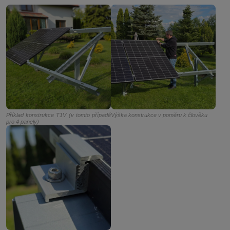
Příklad konstrukce T1V (v tomto případě
Výška konstrukce v poměru k člověku
pro 4 panely)