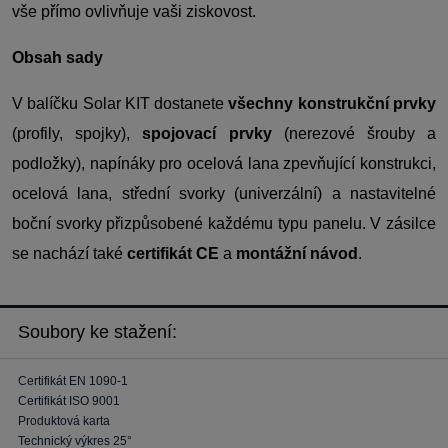
vše přímo ovlivňuje vaši ziskovost.
Obsah sady
V balíčku Solar KIT dostanete
všechny konstrukční prvky
(profily, spojky),
spojovací prvky
(nerezové šrouby a
podložky), napínáky pro ocelová lana zpevňující konstrukci,
ocelová lana, střední svorky (univerzální) a nastavitelné
boční svorky přizpůsobené každému typu panelu. V zásilce
se nachází také
certifikát CE
a
montážní návod
.
Soubory ke stažení:
Certifikát EN 1090-1
Certifikát ISO 9001
Produktová karta
Technický výkres 25°