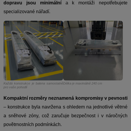
dopravu jsou minimální
a k montáži nepotřebujete
specializované nářadí.
Každá konstrukce je balena samostatně
Délka je maximálně 240 cm
pro vaše pohodlí
Kompaktní rozměry neznamená kompromisy v pevnosti
– konstrukce byla navržena s ohledem na jednotlivé větrné
a sněhové zóny, což zaručuje bezpečnost i v náročných
povětrnostních podmínkách.