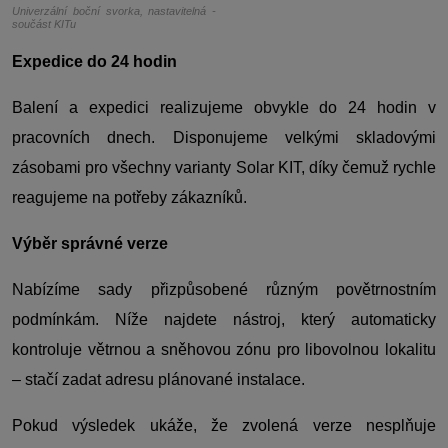
Univerzální boční svorka, nastavitelná -
součást KITu
Expedice do 24 hodin
Balení a expedici realizujeme obvykle do 24 hodin v
pracovních dnech. Disponujeme velkými skladovými
zásobami pro všechny varianty Solar KIT, díky čemuž rychle
reagujeme na potřeby zákazníků.
Výběr správné verze
Nabízíme sady přizpůsobené různým povětrnostním
podmínkám. Níže najdete nástroj, který automaticky
kontroluje větrnou a sněhovou zónu pro libovolnou lokalitu
– stačí zadat adresu plánované instalace.
Pokud výsledek ukáže, že zvolená verze nesplňuje