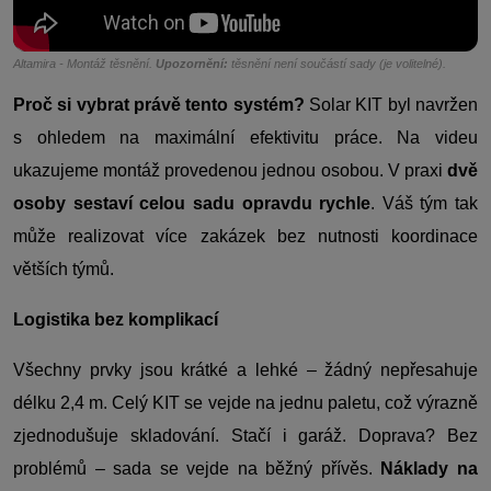
Altamira - Montáž těsnění.
Upozornění:
těsnění není součástí sady (je volitelné).
Proč si vybrat právě tento systém?
Solar KIT byl navržen
s ohledem na maximální efektivitu práce. Na videu
ukazujeme montáž provedenou jednou osobou. V praxi
dvě
osoby sestaví celou sadu opravdu rychle
. Váš tým tak
může realizovat více zakázek bez nutnosti koordinace
větších týmů.
Logistika bez komplikací
Všechny prvky jsou krátké a lehké – žádný nepřesahuje
délku 2,4 m. Celý KIT se vejde na jednu paletu, což výrazně
zjednodušuje skladování. Stačí i garáž. Doprava? Bez
problémů – sada se vejde na běžný přívěs.
Náklady na