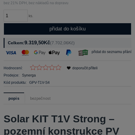
bez 21% DPH, bez nákladů na dopravu
ks.
přidat do košíku
9.319,50Kč
Celkem:
(7.702,06Kč)
přidat do seznamu přání
Hodnocení:
doporučit příteli
Prodejce:
Synerga
Kód produktu:
GPV-T1V-S4
popis
bezpečnost
Solar KIT T1V Strong –
pozemní konstrukce PV