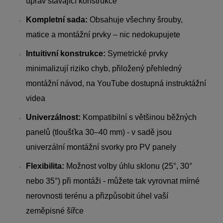
úprav stávající konstrukce
Kompletní sada:
Obsahuje všechny šrouby,
matice a montážní prvky – nic nedokupujete
Intuitivní konstrukce:
Symetrické prvky
minimalizují riziko chyb, přiložený přehledný
montážní návod, na YouTube dostupná instruktážní
videa
Univerzálnost:
Kompatibilní s většinou běžných
panelů (tloušťka 30–40 mm) - v sadě jsou
univerzální montážní svorky pro PV panely
Flexibilita:
Možnost volby úhlu sklonu (25°, 30°
nebo 35°) při montáži - můžete tak vyrovnat mírné
nerovnosti terénu a přizpůsobit úhel vaší
zeměpisné šířce