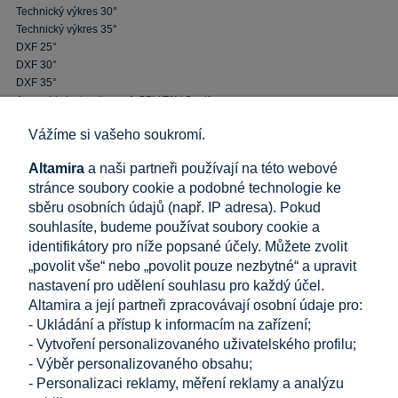
Technický výkres 30°
Technický výkres 35°
DXF 25°
DXF 30°
DXF 35°
Assembly instructions v1 GPV-T1V-S.pdf
Vážíme si vašeho soukromí.
Související produkty
Altamira
a naši partneři používají na této webové
stránce soubory cookie a podobné technologie ke
sběru osobních údajů (např. IP adresa). Pokud
souhlasíte, budeme používat soubory cookie a
Nastavitelný zemní šroub pro PV konstrukce Hardox
identifikátory pro níže popsané účely. Můžete zvolit
šroubový pilot
„povolit vše“ nebo „povolit pouze nezbytné“ a upravit
2 167,33 Kč
nastavení pro udělení souhlasu pro každý účel.
přidat do košíku
1 791,17 Kč
Altamira a její partneři zpracovávají osobní údaje pro:
Cena bez DPH:
- Ukládání a přístup k informacím na zařízení;
- Vytvoření personalizovaného uživatelského profilu;
NAKUPOVÁNÍ
- Výběr personalizovaného obsahu;
- Personalizaci reklamy, měření reklamy a analýzu