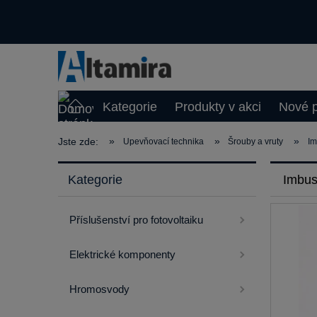
Kategorie
Produkty v akci
Nové p
»
»
»
Jste zde:
Upevňovací technika
Šrouby a vruty
Im
Kategorie
Imbus
Příslušenství pro fotovoltaiku
Elektrické komponenty
Hromosvody