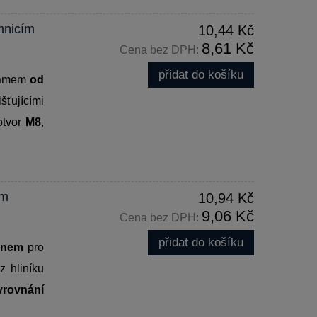
mnicím
10,44 Kč
8,61 Kč
Cena bez DPH:
přidat do košíku
rámem
od
šťujícími
otvor
M8
,
ím
10,94 Kč
9,06 Kč
Cena bez DPH:
přidat do košíku
inem
pro
z hliníku
yrovnání