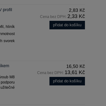
 profil
2,83 Kč
2,33 Kč
Cena bez DPH:
přidat do košíku
l, hliník
 hmotnost
ch svorek
líkem
16,50 Kč
13,61 Kč
Cena bez DPH:
 šroub M8
přidat do košíku
o podporu
užitečné