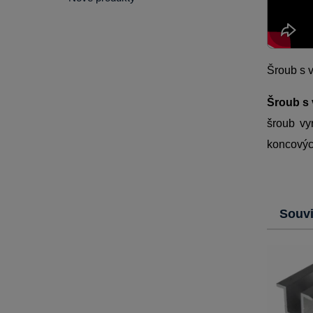
Šroub s 
Šroub s 
šroub vy
koncovýc
Souvi