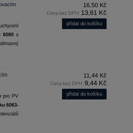
ňovacím
16,50 Kč
13,61 Kč
Cena bez DPH:
přidat do košíku
uchycení
u 6060
s
stihranný
cím
11,44 Kč
9,44 Kč
Cena bez DPH:
přidat do košíku
y
pro PV
íku 6063-
otenciálů