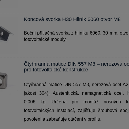
Koncová svorka H30 Hliník 6060 otvor M8
Boční přítlačná svorka z hliníku 6060, 30 mm, otvo
fotovoltaické moduly.
Čtyřhranná matice DIN 557 M8 – nerezová oc
pro fotovoltaické konstrukce
Čtyřhranná matice DIN 557 M8, nerezová ocel A2 
jakost 304). Austenitická, nemagnetická ocel. 
0,006 kg. Určena pro montáž nosných kon
fotovoltaických instalací, zajišťuje šroubová spoj
povolení a zabraňuje otáčení v profilu.