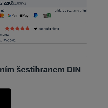
2,22Kč
:
(1,83Kč)
inné
přidat do seznamu přání
doporučit příteli
ynerga
u:
PV-10-01
řním šestihranem DIN