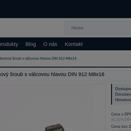
rodukty
Blog
O nás
Kontakt
busový šroub s válcovou hlavou DIN 912 M8x16
ový šroub s válcovou hlavou DIN 912 M8x16
Dostupn
Doručen
Hmotnos
Cena s DPH
vč. 21% DPH
Cena bez D