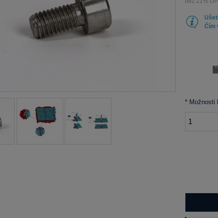
bez 21% DPH
Ušet
Čím v
*
Možnosti b