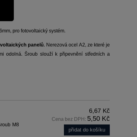
6mm, pro fotovoltaický systém.
ovoltaických panelů
. Nerezová ocel A2, ze které je
mi odolná. Šroub slouží k připevnění středních a
6,67 Kč
5,50 Kč
Cena bez DPH:
 šroub M8
přidat do košíku