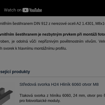
vnitřním šestihranem DIN 912 z nerezové oceli A2 1.4301, M8x1
vnitřním šestihranem je nezbytným prvkem při montáži fot
roben, je odolná vůči nepříznivým povětrnostním vlivům. Vel
h svorek k hlavnímu montážnímu profilu.
sející produkty
Středová svorka H24 Hliník 6060 otvor M8
Tlaková svorka z hliníku 6060, 24 mm, otvor pro
pro fotovoltaické moduly.