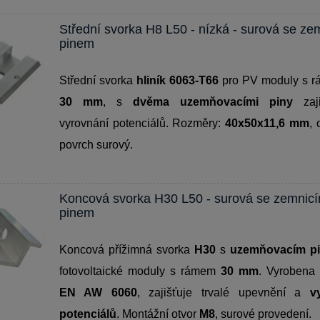
Střední svorka H8 L50 - nízká - surová se ze
pinem
Střední svorka
hliník 6063-T66
pro PV moduly s 
30 mm
, s
dvěma uzemňovacími piny
zaji
vyrovnání potenciálů. Rozměry:
40x50x11,6 mm
, 
povrch surový.
Koncová svorka H30 L50 - surová se zemnic
pinem
Koncová přížimná svorka
H30
s
uzemňovacím p
fotovoltaické moduly s rámem
30 mm
. Vyrobena 
EN AW 6060
, zajišťuje trvalé upevnění a
v
potenciálů
. Montážní otvor
M8
, surové provedení.