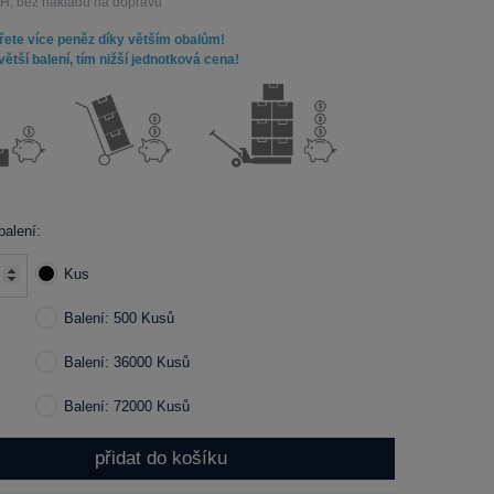
, bez nákladů na dopravu
řete více peněz díky větším obalům!
ětší balení, tím nižší jednotková cena!
alení:
Kus
Balení: 500 Kusů
Balení: 36000 Kusů
Balení: 72000 Kusů
přidat do košíku