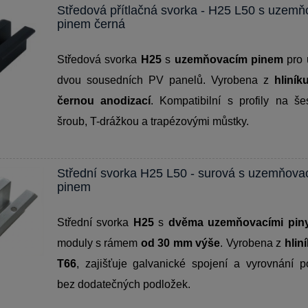
Středová přítlačná svorka - H25 L50 s uzem
pinem černá
Středová svorka
H25
s
uzemňovacím pinem
pro 
dvou sousedních PV panelů. Vyrobena z
hliník
černou anodizací
. Kompatibilní s profily na še
šroub, T-drážkou a trapézovými můstky.
Střední svorka H25 L50 - surová s uzemňova
pinem
Střední svorka
H25
s
dvěma uzemňovacími pin
moduly s rámem
od 30 mm výše
. Vyrobena z
hlin
T66
, zajišťuje galvanické spojení a vyrovnání p
bez dodatečných podložek.