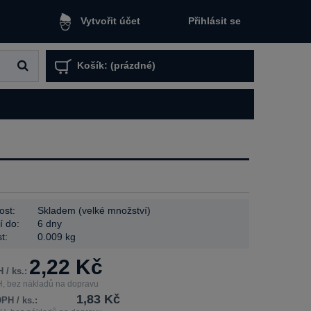
Přihlásit se
Vytvořit účet
Košík:
(prázdné)
ost:
Skladem (velké množství)
í do:
6 dny
t:
0.009 kg
2,22 Kč
 / ks.:
, bez nákladů na dopravu
1,83 Kč
PH / ks.: