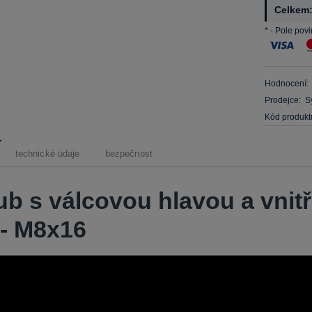
Celkem
*
- Pole pov
Hodnocení:
Prodejce:
S
Kód produkt
technické údaje
bezpečnost
ub s válcovou hlavou a vnit
 - M8x16